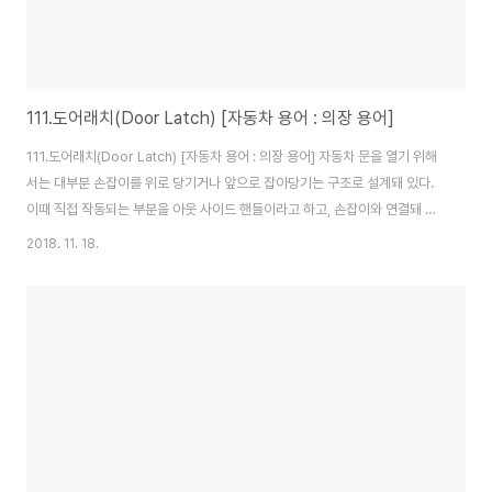
111.도어래치(Door Latch) [자동차 용어 : 의장 용어]
111.도어래치(Door Latch) [자동차 용어 : 의장 용어] 자동차 문을 열기 위해
서는 대부분 손잡이를 위로 당기거나 앞으로 잡아당기는 구조로 설계돼 있다.
이때 직접 작동되는 부분을 아웃 사이드 핸들이라고 하고, 손잡이와 연결돼 여
닫는 힘을 도와주는 부품뭉치를 도어래치라고 한다. 자동차 도어래치는 반대편
2018. 11. 18.
기둥에 붙어 있는 고리 형태에 도어 스트라이커와 결합하여 문의 개폐를 담당
하는 결합체로서 약 50여 개의 작은 부품으로 조립돼 있다. 자동차 중에는 인
명에 직접적으로 관계되는 부품들이 많고 그런 부품들은 보안부품으로 별도 지
정돼 특별 관리되는데, 도어래치도 세계 모든 자동차에 보안부품으로 지정 규
격화한 아주 중요한 부품이다. 자동차 도어래치의 기능은 다양한데 스트라이크
와 결합하여 문이 완전 잠금..