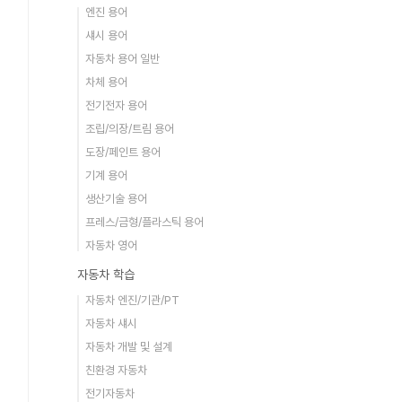
엔진 용어
섀시 용어
자동차 용어 일반
차체 용어
전기전자 용어
조립/의장/트림 용어
도장/페인트 용어
기계 용어
생산기술 용어
프레스/금형/플라스틱 용어
자동차 영어
자동차 학습
자동차 엔진/기관/PT
자동차 섀시
자동차 개발 및 설계
친환경 자동차
전기자동차