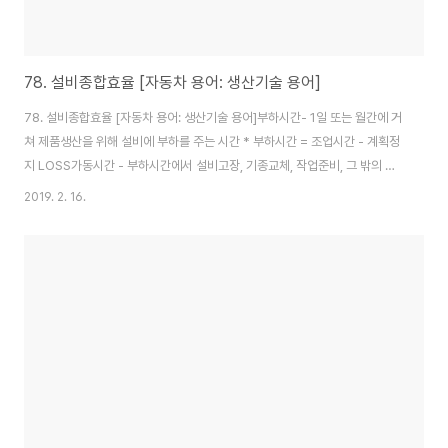
78. 설비종합효율 [자동차 용어: 생산기술 용어]
78. 설비종합효율 [자동차 용어: 생산기술 용어]부하시간- 1일 또는 월간에 거
쳐 제품생산을 위해 설비에 부하를 주는 시간 * 부하시간 = 조업시간 - 계획정
지 LOSS가동시간 - 부하시간에서 설비고장, 기종교체, 작업준비, 그 밖의 정
지시간을 제외한 시간으로 설비가 실제 가동한 시간 * 가동시간 = 부하시간 -
2019. 2. 16.
정지 LOSS정미 가동시간- 가동시간에 대해 순간적인 정지, 속도저하에 의한
LOSS를 제외한 이론적인 설비사양상의 가동시간가치 가동시간- 정미가동시
간에서 불량품, 수정품에 빼앗긴 시간을 제외한 시간으로 실제로 양품(가치)을
만들어낸 시간시간가동율- 가동시간/부하시간성능가동율- 정미가동시간/가
동시간 = 이론 C/T* 생산수량 / 가동시간양품율- 가치가동시간/정미가동시간
= (생산수량 - 불량수..